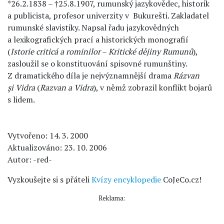
*26.2.1838 – †25.8.1907, rumunský jazykovědec, historik
a publicista, profesor univerzity v Bukurešti. Zakladatel
rumunské slavistiky. Napsal řadu jazykovědných
a lexikografických prací a historických monografií
(
Istorie criticá a rominilor
–
Kritické dějiny Rumunů
),
zasloužil se o konstituování spisovné rumunštiny.
Z dramatického díla je nejvýznamnější drama
Rázvan
şi Vidra
(
Razvan a Vidra
), v němž zobrazil konflikt bojarů
s lidem.
Vytvořeno: 14. 3. 2000
Aktualizováno: 23. 10. 2006
Autor: -red-
Vyzkoušejte si s přáteli
Kvízy encyklopedie
CoJeCo.cz!
Reklama: