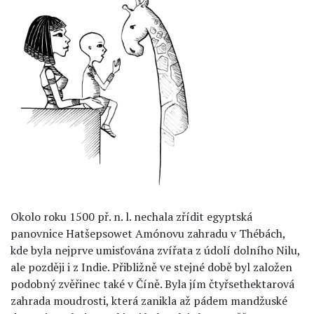
Okolo roku 1500 př. n. l. nechala zřídit egyptská
panovnice Hatšepsowet Amónovu zahradu v Thébách,
kde byla nejprve umisťována zvířata z údolí dolního Nilu,
ale později i z Indie. Přibližně ve stejné době byl založen
podobný zvěřinec také v Číně. Byla jím čtyřsethektarová
zahrada moudrosti, která zanikla až pádem mandžuské