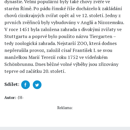
dynastie. Velmi populární byly také chovy zvěře ve
starém Římě. Po pádu římské říše docházelo k zakládání
chovů cizokrajných zvířat opět až ve 12. století. Jedny z
prvních zvěřinců byly vybudovány v Anglii a Nizozemsku.
V roce 1451 byla založena zahrada s divokými zvířaty ve
Stuttgartu a poprvé bylo použito názvu Tiergarten –
tedy zoologická zahrada. Nejstarší ZOO, která dodnes
nepřerušila provoz, založil císař František I. se svou
manželkou Marií Terezií roku 1752 ve vídeňském
Schönbrunnu. Dnes běžné volné výběhy jsou zřizovány
teprve od začátku 20. století.
Sdílet:
Autor:
-JH-
Reklama: