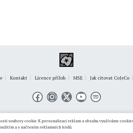
e
Kontakt
Licence příloh
MSE
Jak citovat CoJeCo
© 1999-2026
OPTIMUS s.r.o.
sti soubory cookie. K personalizaci reklam a obsahu využíváme cookies
 použitím a s načtením reklamních kódů.