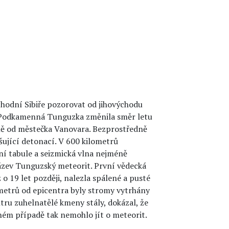
hodní Sibiře pozorovat od jihovýchodu
ky Podkamenná Tunguzka změnila směr letu
rně od městečka Vanovara. Bezprostředně
ušující detonací. V 600 kilometrů
ní tabule a seizmická vlna nejméně
název Tunguzský meteorit. První vědecká
 o 19 let později, nalezla spálené a pusté
ometrů od epicentra byly stromy vytrhány
ntru zuhelnatělé kmeny stály, dokázal, že
ném případě tak nemohlo jít o meteorit.