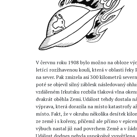
V červnu roku 1908 bylo možno na obloze výc
letící rozžhavenou kouli, která v oblasti ře
na sever. Pak zmizela asi 300 kilometrů seve
poté se objevil silný záblesk následovaný ohl
vzdáleném Irkutsku rozbila tlaková vlna oken
dvakrát oběhla Zemi. Událost tehdy dostala 
výprava, která dorazila na místo katastrofy až
místo. Fakt, že v okruhu několika desítek kil
ze země i s kořeny, přičemž ale přímo v epice
výbuch nastal již nad povrchem Země a v žád
Událost dodnes nebyla uspokojivě vysvětlena.