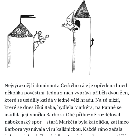
Nejvýraznější dominanta Českého ráje je opředena hned
několika pověstmi. Jedna z nich vypráví příběh dvou žen,
které se usídlily každá v jedné věži hradu. Na té nižší,
které se dnes říká Baba, bydlela Markéta, na Panně se
usídlila její vnučka Barbora. Obě příbuzné rozděloval
náboženský spor – stará Markéta byla katolička, zatímco
Barbora vyznávala víru kališnickou. Každé ráno začala