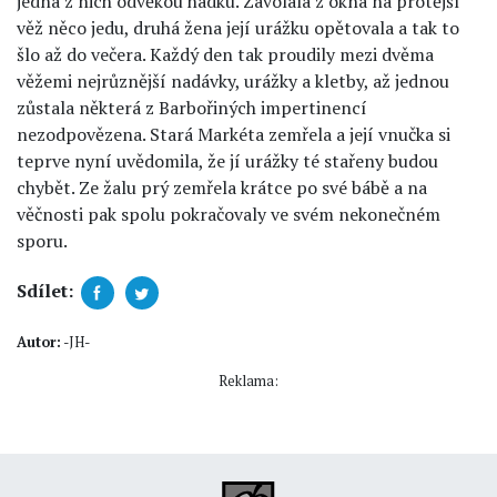
jedna z nich odvěkou hádku. Zavolala z okna na protější
věž něco jedu, druhá žena její urážku opětovala a tak to
šlo až do večera. Každý den tak proudily mezi dvěma
věžemi nejrůznější nadávky, urážky a kletby, až jednou
zůstala některá z Barbořiných impertinencí
nezodpovězena. Stará Markéta zemřela a její vnučka si
teprve nyní uvědomila, že jí urážky té stařeny budou
chybět. Ze žalu prý zemřela krátce po své bábě a na
věčnosti pak spolu pokračovaly ve svém nekonečném
sporu.
Sdílet:
Autor:
-JH-
Reklama: