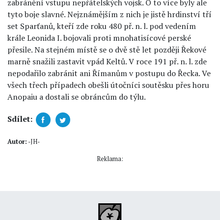
zabránění vstupu nepřátelských vojsk. O to více byly ale
tyto boje slavné. Nejznámějším z nich je jistě hrdinství tří
set Sparťanů, kteří zde roku 480 př. n. l. pod vedením
krále Leonida I. bojovali proti mnohatisícové perské
přesile. Na stejném místě se o dvě stě let později Řekové
marně snažili zastavit vpád Keltů. V roce 191 př. n. l. zde
nepodařilo zabránit ani Římanům v postupu do Řecka. Ve
všech třech případech obešli útočníci soutěsku přes horu
Anopaiu a dostali se obráncům do týlu.
Sdílet:
Autor:
-JH-
Reklama: