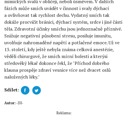
mimických svalů v obličeji, neboli úsměvem. V dalších
fázích může smích uvádět v činnost i svaly dýchací
a ovlivňovat tak rychlost dechu. Vydatný smích tak
dokáže procvičit bránici, dýchací systém, srdce i jiné části
těla. Zdravotní účinky smíchu jsou jednoznačně příznivé.
Snižuje negativní působení stresu, posiluje imunitu,
uvolňuje nahromaděné napětí a potlačené emoce. Už ve
13. století, kdy ještě nebyla známa celková anestézie,
věděli chirurgové, že smích mírní bolesti a kterýsi
středověký lékař dokonce řekl, že "Příchod dobrého
klauna prospěje zdraví vesnice více než dvacet oslů
naložených léky."
Sdílet:
Autor:
-JH-
Reklama: