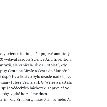
cky science fiction, užil poprvé americký
0 vydával časopis Science And Invention.
ntazii, ale vznikala už v 17. století, kdy
pisy Cesta na Měsíc a Cesta do Sluneční
i úspěchy a lidstvo bylo užaslé nad objevy
omány Julese Verna a H. G. Welse a nastala
ní spíše vědeckých báchorek. Teprve až ve
podoby, v jaké ho známe dnes.
třili Ray Bradbury, Isaac Asimov nebo A.