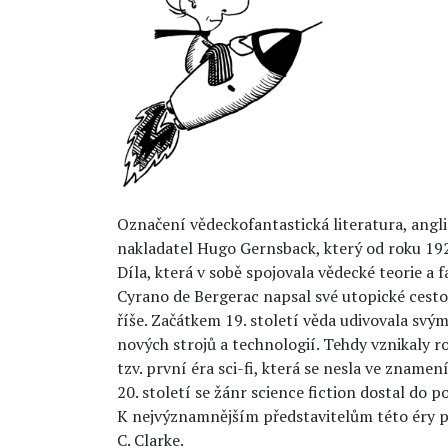
Označení vědeckofantastická literatura, angli
nakladatel Hugo Gernsback, který od roku 192
Díla, která v sobě spojovala vědecké teorie a fa
Cyrano de Bergerac napsal své utopické cesto
říše. Začátkem 19. století věda udivovala svým
nových strojů a technologií. Tehdy vznikaly r
tzv. první éra sci-fi, která se nesla ve zname
20. století se žánr science fiction dostal do 
K nejvýznamnějším představitelům této éry pa
C. Clarke.