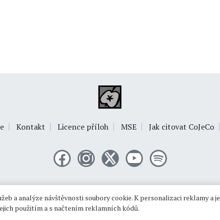
e
Kontakt
Licence příloh
MSE
Jak citovat CoJeCo
© 1999-2026
OPTIMUS s.r.o.
žeb a analýze návštěvnosti soubory cookie. K personalizaci reklamy a j
 jejich použitím a s načtením reklamních kódů.