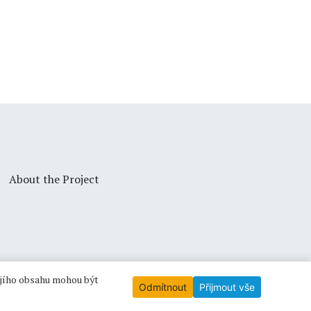
About the Project
ejího obsahu mohou být
Odmítnout
Přijmout vše