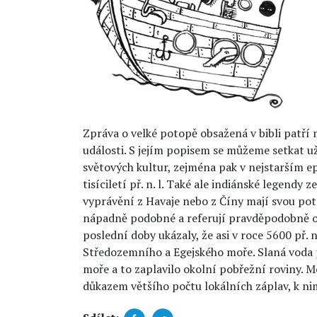
Zpráva o velké potopě obsažená v bibli patří 
události. S jejím popisem se můžeme setkat 
světových kultur, zejména pak v nejstarším e
tisíciletí př. n. l. Také ale indiánské legendy z
vyprávění z Havaje nebo z Číny mají svou pot
nápadně podobné a referují pravděpodobně o 
poslední doby ukázaly, že asi v roce 5600 př. n
Středozemního a Egejského moře. Slaná voda
moře a to zaplavilo okolní pobřežní roviny. M
důkazem většího počtu lokálních záplav, k ni