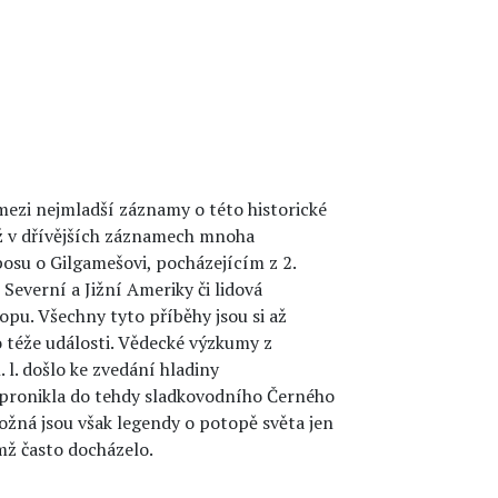
mezi nejmladší záznamy o této historické
už v dřívějších záznamech mnoha
posu o Gilgamešovi, pocházejícím z 2.
e Severní a Jižní Ameriky či lidová
opu. Všechny tyto příběhy jsou si až
téže události. Vědecké výzkumy z
. l. došlo ke zvedání hladiny
 pronikla do tehdy sladkovodního Černého
ožná jsou však legendy o potopě světa jen
mž často docházelo.