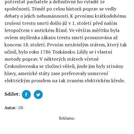
potrestat pachatele a definitivně ho vyřadit ze
společnosti. Téměř po celou historii poprav se vedly
debaty o jejich nehumánnosti. K prvnímu krátkodobému
zrušení trestu smrti došlo již v 1. století před naším
letopočtem v antickém Římě. Ve větším měřítku byla
ovšem myšlenka zákazu trestu smrti prosazována až
koncem 18. století. Prvním nezávislým státem, který tak
učinil, bylo roku 1786 Toskánsko. Lišily se i vlastní
metody poprav. V některých státech včetně
Československa se zločinci věšeli, jinde jim byly stínány
hlavy, americké státy zase preferovaly usmrcení
elektrickým proudem na tak zvaném elektrickém křesle.
Sdílet:
Autor:
-JH-
Reklama: