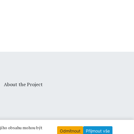
About the Project
ejího obsahu mohou být
Odmítnout
Přijmout vše