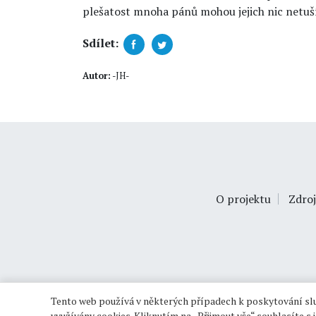
plešatost mnoha pánů mohou jejich nic netuš
Sdílet:
Autor:
-JH-
O projektu
Zdroj
Tento web používá v některých případech k poskytování slu
využívány cookies. Kliknutím na „Přijmout vše“ souhlasíte s