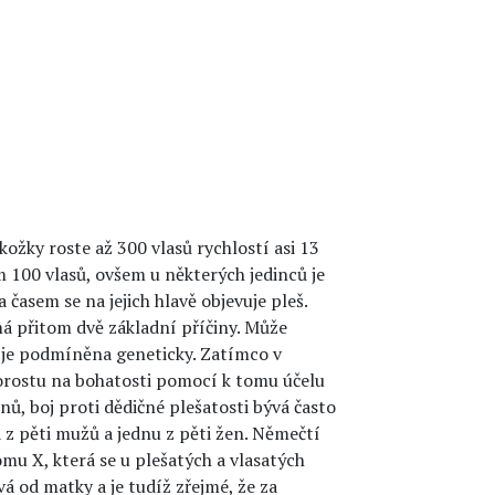
žky roste až 300 vlasů rychlostí asi 13
 100 vlasů, ovšem u některých jedinců je
časem se na jejich hlavě objevuje pleš.
 má přitom dvě základní příčiny. Může
je podmíněna geneticky. Zatímco v
rostu na bohatosti pomocí k tomu účelu
, boj proti dědičné plešatosti bývá často
a z pěti mužů a jednu z pěti žen. Němečtí
mu X, která se u plešatých a vlasatých
 od matky a je tudíž zřejmé, že za