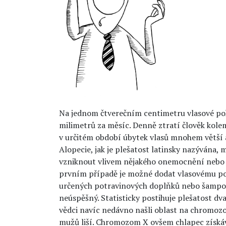
Na jednom čtverečním centimetru vlasové poko
milimetrů za měsíc. Denně ztratí člověk kolem
v určitém období úbytek vlasů mnohem větší a 
Alopecie, jak je plešatost latinsky nazývána,
vzniknout vlivem nějakého onemocnění nebo 
prvním případě je možné dodat vlasovému po
určených potravinových doplňků nebo šamponů
neúspěšný. Statisticky postihuje plešatost dv
vědci navíc nedávno našli oblast na chromozo
mužů liší. Chromozom X ovšem chlapec získává