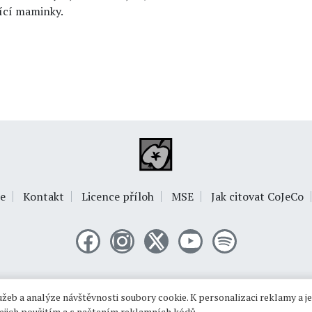
ící maminky.
e
Kontakt
Licence příloh
MSE
Jak citovat CoJeCo
© 1999-2026
OPTIMUS s.r.o.
žeb a analýze návštěvnosti soubory cookie. K personalizaci reklamy a j
 jejich použitím a s načtením reklamních kódů.