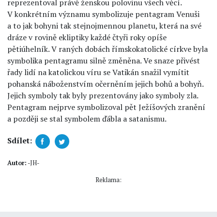
reprezentoval právě ženskou polovinu všech věcí.
V konkrétním významu symbolizuje pentagram Venuši
a to jak bohyni tak stejnojmennou planetu, která na své
dráze v rovině ekliptiky každé čtyři roky opíše
pětiúhelník. V raných dobách římskokatolické církve byla
symbolika pentagramu silně změněna. Ve snaze přivést
řady lidí na katolickou víru se Vatikán snažil vymítit
pohanská náboženstvím očerněním jejich bohů a bohyň.
Jejich symboly tak byly prezentovány jako symboly zla.
Pentagram nejprve symbolizoval pět Ježíšových zranění
a později se stal symbolem ďábla a satanismu.
Sdílet:
Autor:
-JH-
Reklama: