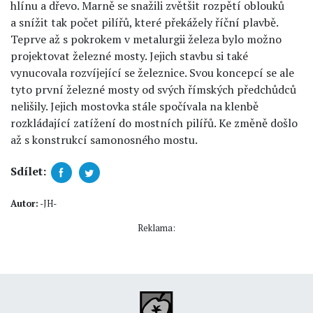
hlínu a dřevo. Marně se snažili zvětšit rozpětí oblouků
a snížit tak počet pilířů, které překážely říční plavbě.
Teprve až s pokrokem v metalurgii železa bylo možno
projektovat železné mosty. Jejich stavbu si také
vynucovala rozvíjející se železnice. Svou koncepcí se ale
tyto první železné mosty od svých římských předchůdců
nelišily. Jejich mostovka stále spočívala na klenbě
rozkládající zatížení do mostních pilířů. Ke změně došlo
až s konstrukcí samonosného mostu.
Sdílet:
Autor:
-JH-
Reklama: