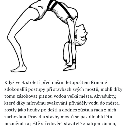
Když ve 4. století před naším letopočtem Římané
zdokonalili postupy při stavbách svých mostů, mohli díky
tomu zásobovat pitnou vodou velká města. Akvadukty,
které díky mírnému svažování přiváděly vodu do města,
rostly jako houby po dešti a dodnes zůstala řada z nich
zachována. Pravidla stavby mostů se pak dlouhá léta
nezměnila a ještě středověcí stavitelé znali jen kámen,