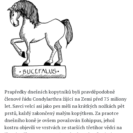
Prapředky dnešních kopytníků byli pravděpodobně
členové řádu Condylarthra žijící na Zemi před 75 miliony
let. Savci velcí asi jako pes měli na krátkých nožkách pět
prstů, každý zakončený malým kopýtkem. Za praotce
dnešního koně je ovšem považován Eohippus, jehož
kostru objevili ve vrstvách ze starších třetihor vědci na