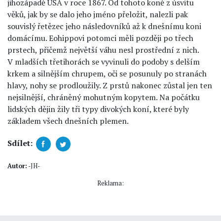
jihozápadě USA v roce 1867. Od tohoto koně z úsvitu
věků, jak by se dalo jeho jméno přeložit, nalezli pak
souvislý řetězec jeho následovníků až k dnešnímu koni
domácímu. Eohippovi potomci měli později po třech
prstech, přičemž největší váhu nesl prostřední z nich.
V mladších třetihorách se vyvinuli do podoby s delším
krkem a silnějším chrupem, oči se posunuly po stranách
hlavy, nohy se prodloužily. Z prstů nakonec zůstal jen ten
nejsilnější, chráněný mohutným kopytem. Na počátku
lidských dějin žily tři typy divokých koní, které byly
základem všech dnešních plemen.
Sdílet:
Autor:
-JH-
Reklama: