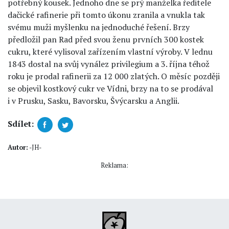
potřebný kousek. Jednoho dne se prý manželka ředitele
dačické rafinerie při tomto úkonu zranila a vnukla tak
svému muži myšlenku na jednoduché řešení. Brzy
předložil pan Rad před svou ženu prvních 300 kostek
cukru, které vylisoval zařízením vlastní výroby. V lednu
1843 dostal na svůj vynález privilegium a 3. října téhož
roku je prodal rafinerii za 12 000 zlatých. O měsíc později
se objevil kostkový cukr ve Vídni, brzy na to se prodával
i v Prusku, Sasku, Bavorsku, Švýcarsku a Anglii.
Sdílet:
Autor:
-JH-
Reklama: