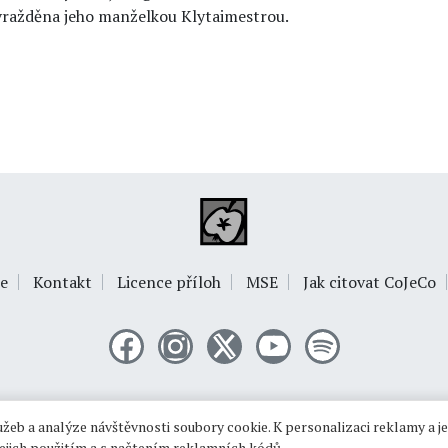
avražděna jeho manželkou Klytaimestrou.
e
Kontakt
Licence příloh
MSE
Jak citovat CoJeCo
© 1999-2026
OPTIMUS s.r.o.
žeb a analýze návštěvnosti soubory cookie. K personalizaci reklamy a j
 jejich použitím a s načtením reklamních kódů.