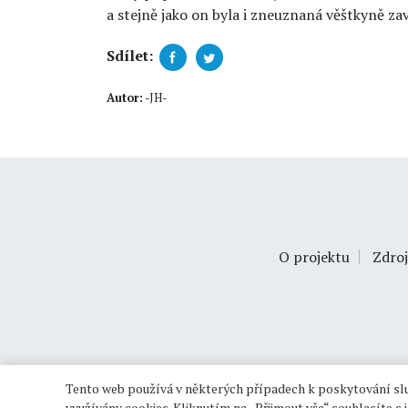
a stejně jako on byla i zneuznaná věštkyně z
Sdílet:
Autor:
-JH-
O projektu
Zdroj
Tento web používá v některých případech k poskytování slu
využívány cookies. Kliknutím na „Přijmout vše“ souhlasíte s