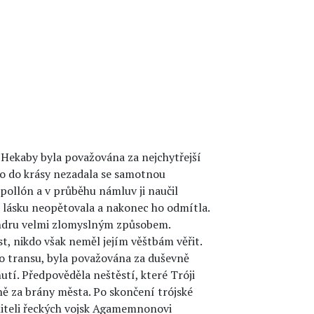
 Hekaby byla považována za nejchytřejší
co do krásy nezadala se samotnou
pollón a v průběhu námluv ji naučil
 lásku neopětovala a nakonec ho odmítla.
andru velmi zlomyslným způsobem.
, nikdo však neměl jejím věštbám věřit.
do transu, byla považována za duševně
tí. Předpověděla neštěstí, které Tróji
koně za brány města. Po skončení trójské
eliteli řeckých vojsk Agamemnonovi