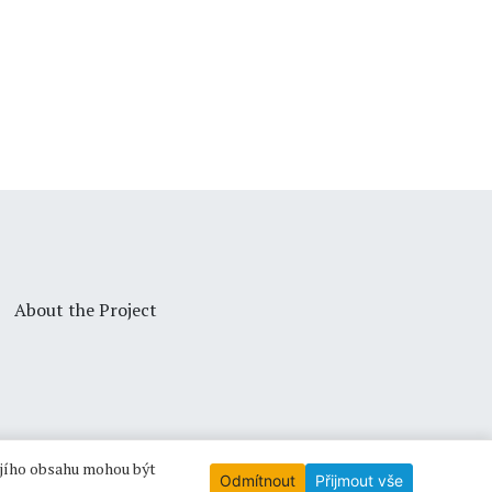
About the Project
ejího obsahu mohou být
Odmítnout
Přijmout vše