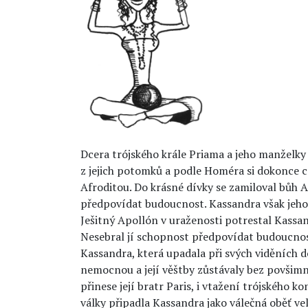
Dcera trójského krále Priama a jeho manželky
z jejich potomků a podle Homéra si dokonce 
Afroditou. Do krásné dívky se zamiloval bůh A
předpovídat budoucnost. Kassandra však jeho
Ješitný Apollón v uraženosti potrestal Kass
Nesebral jí schopnost předpovídat budoucnost
Kassandra, která upadala při svých viděních 
nemocnou a její věštby zůstávaly bez povšimnu
přinese její bratr Paris, i vtažení trójského 
války připadla Kassandra jako válečná oběť v