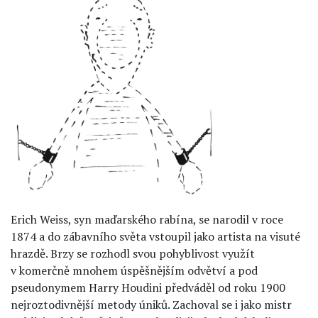
Erich Weiss, syn maďarského rabína, se narodil v roce
1874 a do zábavního světa vstoupil jako artista na visuté
hrazdě. Brzy se rozhodl svou pohyblivost využít
v komerčně mnohem úspěšnějším odvětví a pod
pseudonymem Harry Houdini předváděl od roku 1900
nejroztodivnější metody úniků. Zachoval se i jako mistr