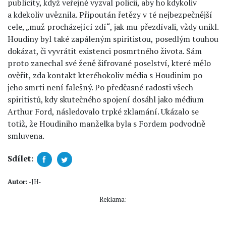
publicity, když veřejně vyzval policii, aby ho kdykoliv
a kdekoliv uvěznila. Připoután řetězy v té nejbezpečnější
cele, „muž procházející zdí“, jak mu přezdívali, vždy unikl.
Houdiny byl také zapáleným spiritistou, posedlým touhou
dokázat, či vyvrátit existenci posmrtného života. Sám
proto zanechal své ženě šifrované poselství, které mělo
ověřit, zda kontakt kteréhokoliv média s Houdinim po
jeho smrti není falešný. Po předčasné radosti všech
spiritistů, kdy skutečného spojení dosáhl jako médium
Arthur Ford, následovalo trpké zklamání. Ukázalo se
totiž, že Houdiniho manželka byla s Fordem podvodně
smluvena.
Sdílet:
Autor:
-JH-
Reklama: