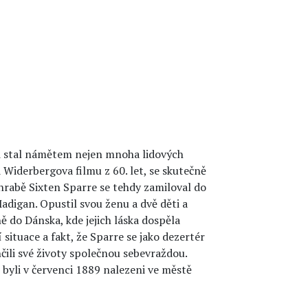
ji stal námětem nejen mnoha lidových
 Widerbergova filmu z 60. let, se skutečně
hrabě Sixten Sparre se tehdy zamiloval do
Madigan. Opustil svou ženu a dvě děti a
ě do Dánska, kde jejich láska dospěla
situace a fakt, že Sparre se jako dezertér
nčili své životy společnou sebevraždou.
byli v červenci 1889 nalezeni ve městě