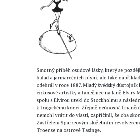
Smutný příběh osudové lásky, který se pozdě
balad a jarmarečních písní, ale také například
odehrál v roce 1887. Mladý švédský důstojník 
cirkusové artistky a tanečnice na laně Elviry 
spolu s Elvirou utekl do Stockholmu a následn
k tragickému konci. Zřejmě neúnosná finanční 
nemohl vrátit do vlasti, zapříčinil, že oba sko
Zastřeleni Sparreovým služebním revolverem 
Troense na ostrově Tasinge.