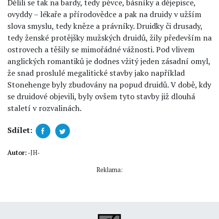
Dělili se tak na bardy, tedy pěvce, básníky a dějepisce,
ovyddy – lékaře a přírodovědce a pak na druidy v užším
slova smyslu, tedy kněze a právníky. Druidky či drusady,
tedy ženské protějšky mužských druidů, žily především na
ostrovech a těšily se mimořádné vážnosti. Pod vlivem
anglických romantiků je dodnes vžitý jeden zásadní omyl,
že snad proslulé megalitické stavby jako například
Stonehenge byly zbudovány na popud druidů. V době, kdy
se druidové objevili, byly ovšem tyto stavby již dlouhá
staletí v rozvalinách.
Sdílet:
Autor:
-JH-
Reklama: