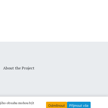
About the Project
ejího obsahu mohou být
Odmítnout
Přijmout vše