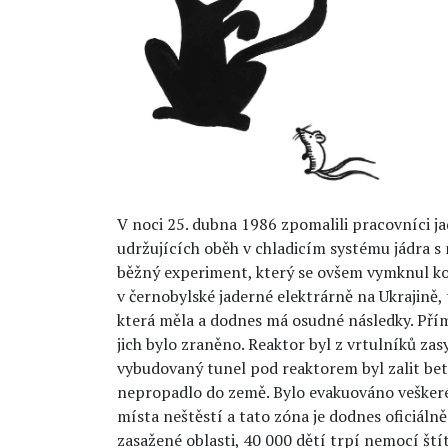
V noci 25. dubna 1986 zpomalili pracovníci j
udržujících oběh v chladicím systému jádra s
běžný experiment, který se ovšem vymknul kon
v černobylské jaderné elektrárně na Ukrajině, 
která měla a dodnes má osudné následky. Přímo 
jich bylo zraněno. Reaktor byl z vrtulníků za
vybudovaný tunel pod reaktorem byl zalit be
nepropadlo do země. Bylo evakuováno veškeré
místa neštěstí a tato zóna je dodnes oficiálně
zasažené oblasti, 40 000 dětí trpí nemocí štít