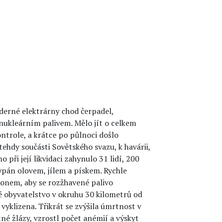
aderné elektrárny chod čerpadel,
 nukleárním palivem. Mělo jít o celkem
trole, a krátce po půlnoci došlo
tehdy součásti Sovětského svazu, k havárii,
při její likvidaci zahynulo 31 lidí, 200
sypán olovem, jílem a pískem. Rychle
tonem, aby se rozžhavené palivo
 obyvatelstvo v okruhu 30 kilometrů od
 vyklizena. Třikrát se zvýšila úmrtnost v
né žlázy, vzrostl počet anémií a výskyt