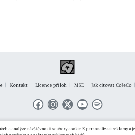
e
Kontakt
Licence příloh
MSE
Jak citovat CoJeCo
© 1999-2026
OPTIMUS s.r.o.
žeb a analýze návštěvnosti soubory cookie. K personalizaci reklamy a j
 jejich použitím a s načtením reklamních kódů.