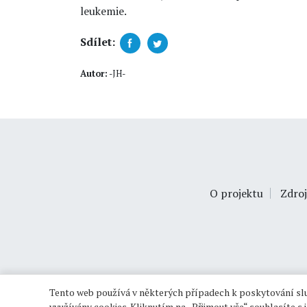
leukemie.
Sdílet:
Autor:
-JH-
O projektu
Zdroj
Tento web používá v některých případech k poskytování slu
využívány cookies. Kliknutím na „Přijmout vše“ souhlasíte s