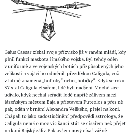
Gaius Caesar získal svoje přízvisko již v raném mládí, kdy
plnil funkci maskota římského vojska. Byl tehdy oděn
v uniformě a ve vojenských botách přizpůsobených jeho
velikosti a vojáci ho odměnili přezdívkou Caligula, což
v latině znamená „holínky“ nebo „botičky“. Když se roku
37 stal Caligula císařem, lidé byli nadšeni. Mnohé sice
udivilo, když nechal seřadit lodě napříč zálivem mezi
lázeňským městem Baja a přístavem Puteolos a přes ně
pak, oděn v brnění Alexandra Velikého, přejel na koni.
Chápali to jako zadostiučinění předpovědi astrologa, že
Caligula nemá o moc víc šancí stát se císařem než přejet
na koni Bajský záliv. Pak ovšem nový císař vážně