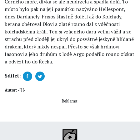
Černého moře, dívka se ale neudržela a spadla dolů. To
místo bylo pak na její památku nazýváno Hellespont,
dnes Dardanely. Frixos šťastně dolétl až do Kolchidy,
berana obětoval Diovi a zlaté rouno dal z vděčnosti
kolchidskému králi. Ten si vzácného daru velmi vážil a ze
strachu před zloději jej ukryl do posvátné jeskyně hlídané
drakem, který nikdy nespal. Přesto se však hrdinovi
Iasonovi a jeho druhům z lodě Argo podařilo rouno získat
a odvézt ho do Řecka.
Sdílet:
Autor:
-JH-
Reklama: