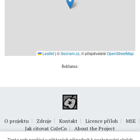
Leaflet
|
©
Seznam.cz
, © přispěvatelé
OpenStreetMap
Reklama:
O projektu
Zdroje
Kontakt
Licence příloh
MSE
Jak citovat CoJeCo
About the Project
Tento web používá v některých případech k poskytování služeb