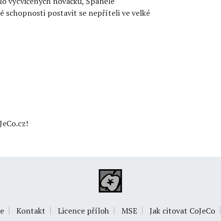
lo vycvičených nováčků, Španělé
é schopnosti postavit se nepříteli ve velké
JeCo.cz!
e
Kontakt
Licence příloh
MSE
Jak citovat CoJeCo