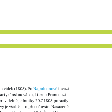
h válek (1808). Po
Napoleonově
invazi
partyzánskou válku, kterou Francouzi
pravidelné jednotky 20.7.1808 porazily
tvy je však často přeceňován. Nasazené