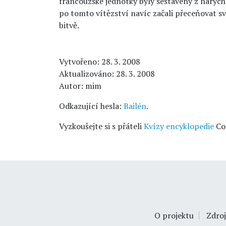
francouzské jednotky byly sestaveny z narych
po tomto vítězství navíc začali přeceňovat sv
bitvě.
Vytvořeno: 28. 3. 2008
Aktualizováno: 28. 3. 2008
Autor: mim
Odkazující hesla:
Bailén
.
Vyzkoušejte si s přáteli
Kvízy encyklopedie
Co
O projektu
Zdroj