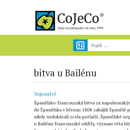
bitva u Bailénu
Vojenství
Španělsko-francouzská bitva za napoleonskýc
do Španělska v březnu 1808 zahájili Španělé 
nikdy nedokázali zcela potlačit. Španělské ne
u Bailénu francouzské oddíly, význam této bi