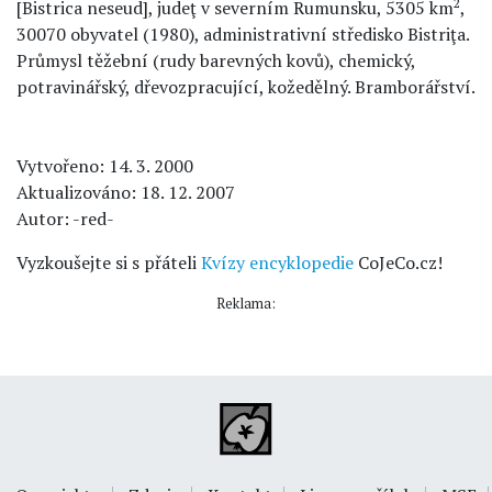
2
[Bistrica neseud], judeţ v severním Rumunsku, 5305 km
,
30070 obyvatel (1980), administrativní středisko Bistriţa.
Průmysl těžební (rudy barevných kovů), chemický,
potravinářský, dřevozpracující, kožedělný. Bramborářství.
Vytvořeno: 14. 3. 2000
Aktualizováno: 18. 12. 2007
Autor: -red-
Vyzkoušejte si s přáteli
Kvízy encyklopedie
CoJeCo.cz!
Reklama: