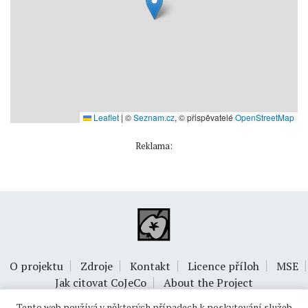
Leaflet
|
©
Seznam.cz
, © přispěvatelé
OpenStreetMap
Reklama:
O projektu
Zdroje
Kontakt
Licence příloh
MSE
Jak citovat CoJeCo
About the Project
Tento web používá v některých případech k poskytování služeb