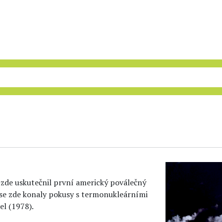
e zde uskutečnil první americký poválečný
 se zde konaly pokusy s termonukleárními
l (1978).