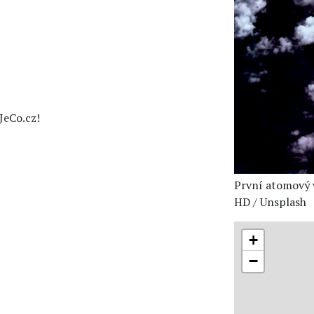
JeCo.cz!
První atomový v
HD / Unsplash
+
−