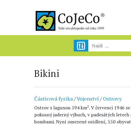
Bikini
Částicová fyzika
/
Vojenství
/
Ostrovy
2
Ostrov s lagunou 594 km
. V červenci 1946 s
pokusný jaderný výbuch, v padesátých letech
bombami. Nyní omezené osídlení, 550 obyvate