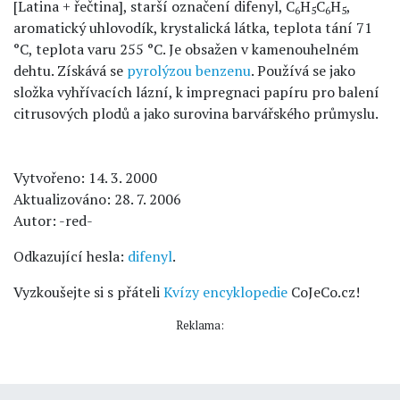
[Latina + řečtina], starší označení difenyl, C
H
C
H
,
6
5
6
5
aromatický uhlovodík, krystalická látka, teplota tání 71
°C, teplota varu 255 °C. Je obsažen v kamenouhelném
dehtu. Získává se
pyrolýzou
benzenu
. Používá se jako
složka vyhřívacích lázní, k impregnaci papíru pro balení
citrusových plodů a jako surovina barvářského průmyslu.
Vytvořeno: 14. 3. 2000
Aktualizováno: 28. 7. 2006
Autor: -red-
Odkazující hesla:
difenyl
.
Vyzkoušejte si s přáteli
Kvízy encyklopedie
CoJeCo.cz!
Reklama: