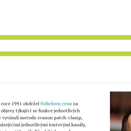
V roce 1991 obdržel
Nobelovu cenu
za
 objevy týkající se funkce jednotlivých
r vyvinuli metodu zvanou patch-clamp,
ázejícími jednotlivými iontovými kanály,