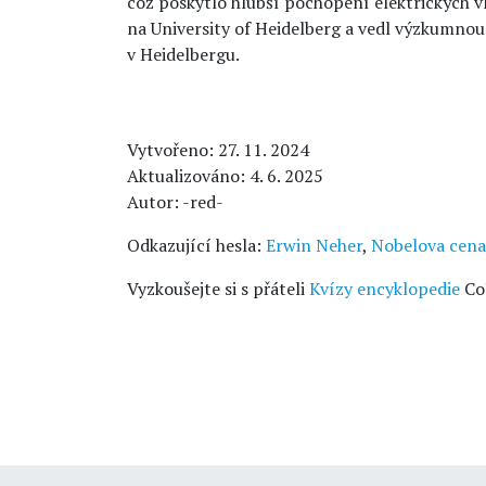
což poskytlo hlubší pochopení elektrických vl
na University of Heidelberg a vedl výzkumno
v Heidelbergu.
Vytvořeno: 27. 11. 2024
Aktualizováno: 4. 6. 2025
Autor: -red-
Odkazující hesla:
Erwin Neher
,
Nobelova cena 
Vyzkoušejte si s přáteli
Kvízy encyklopedie
Co