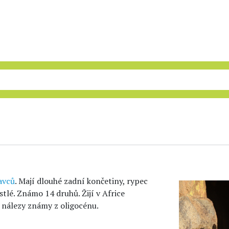
avců
. Mají dlouhé zadní končetiny, rypec
stlé. Známo 14 druhů. Žijí v Africe
í nálezy známy z oligocénu.