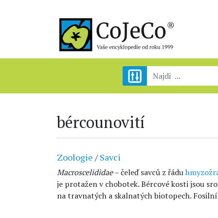
bércounovití
Zoologie
/
Savci
Macroscelididae
– čeleď savců z řádu
hmyzožr
je protažen v chobotek. Bércové kosti jsou sro
na travnatých a skalnatých biotopech. Fosiln