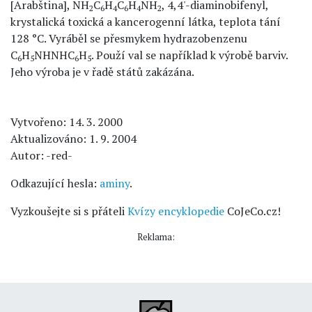
[Arabština], NH
C
H
C
H
NH
, 4,4'-diaminobifenyl,
2
6
4
6
4
2
krystalická toxická a kancerogenní látka, teplota tání
128 °C. Vyráběl se přesmykem hydrazobenzenu
C
H
NHNHC
H
. Použí val se například k výrobě barviv.
6
5
6
5
Jeho výroba je v řadě států zakázána.
Vytvořeno: 14. 3. 2000
Aktualizováno: 1. 9. 2004
Autor: -red-
Odkazující hesla:
aminy
.
Vyzkoušejte si s přáteli
Kvízy encyklopedie
CoJeCo.cz!
Reklama: