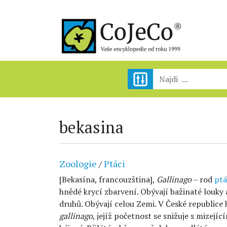
bekasina
Zoologie
/
Ptáci
[Bekasína, francouzština],
Gallinago
– rod
pt
hnědé krycí zbarvení. Obývají bažinaté louky 
druhů. Obývají celou Zemi. V České republice
gallinago
, jejíž početnost se snižuje s mizejíc