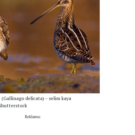
 (Gallinago delicata) – selim kaya
Shutterstock
Reklama: