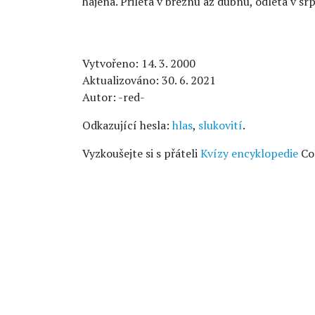
hájená. Přilétá v březnu až dubnu, odlétá v srp
Vytvořeno: 14. 3. 2000
Aktualizováno: 30. 6. 2021
Autor: -red-
Odkazující hesla:
hlas
,
slukovití
.
Vyzkoušejte si s přáteli
Kvízy encyklopedie
Co