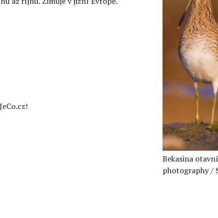
nu až říjnu. Zimuje v jižní Evropě.
JeCo.cz!
Bekasina otavní
photography / 