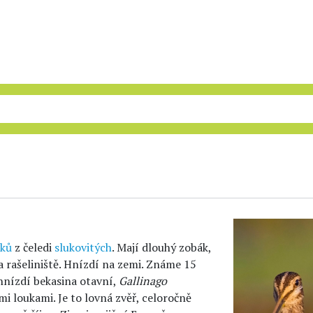
áků
z čeledi
slukovitých
. Mají dlouhý zobák,
a rašeliniště. Hnízdí na zemi. Známe 15
 hnízdí bekasina otavní,
Gallinago
ími loukami. Je to lovná zvěř, celoročně