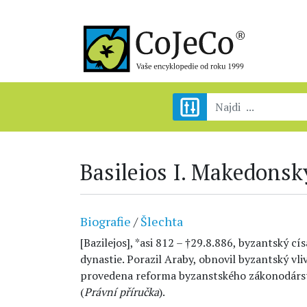
Basileios I. Makedonsk
Biografie
/
Šlechta
[Bazilejos], *asi 812 – †29.8.886, byzantský c
dynastie. Porazil Araby, obnovil byzantský vli
provedena reforma byzanstského zákonodárst
(
Právní příručka
).