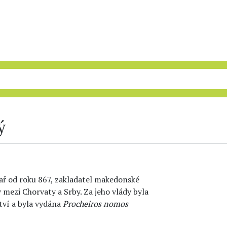
ý
ísař od roku 867, zakladatel makedonské
v mezi Chorvaty a Srby. Za jeho vlády byla
ví a byla vydána
Procheiros nomos