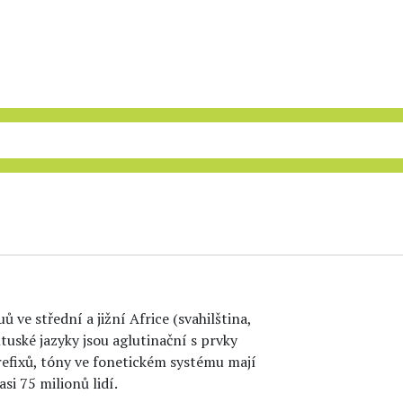
 ve střední a jižní Africe (svahilština,
ntuské jazyky jsou aglutinační s prvky
prefixů, tóny ve fonetickém systému mají
si 75 milionů lidí.