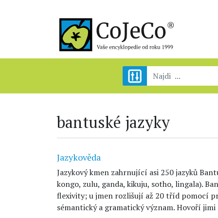
bantuské jazyky
Jazykověda
Jazykový kmen zahrnující asi 250 jazyků Bantuů
kongo, zulu, ganda, kikuju, sotho, lingala). Ba
flexivity; u jmen rozlišují až 20 tříd pomocí 
sémantický a gramatický význam. Hovoří jimi a