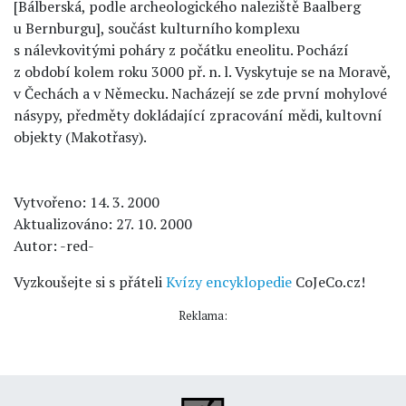
[Bálberská, podle archeologického naleziště Baalberg
u Bernburgu], součást kulturního komplexu
s nálevkovitými poháry z počátku eneolitu. Pochází
z období kolem roku 3000 př. n. l. Vyskytuje se na Moravě,
v Čechách a v Německu. Nacházejí se zde první mohylové
násypy, předměty dokládající zpracování mědi, kultovní
objekty (Makotřasy).
Vytvořeno: 14. 3. 2000
Aktualizováno: 27. 10. 2000
Autor: -red-
Vyzkoušejte si s přáteli
Kvízy encyklopedie
CoJeCo.cz!
Reklama: