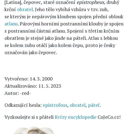
[Latina], čepovec, staré označení
epistropheus
, druhý
krční
obratel
. Jeho tělo vybíhá vzhůru v tzv. zub,
se kterým je nepárovým kloubem spojen přední oblouk
atlasu
. Párovými horními postranními klouby je spojen
s postranními částmi atlasu. Spojení s třetím krčním
obratlem je stejné jako jinde na páteři. Atlas s lebkou
se kolem zubu otáčí jako kolem čepu, proto je česky
označován jako čepovec.
Vytvořeno: 14. 3. 2000
Aktualizováno: 11. 5. 2023
Autor: -red-
Odkazující hesla:
epistrofeus
,
obratel
,
páteř
.
Vyzkoušejte si s přáteli
Kvízy encyklopedie
CoJeCo.cz!