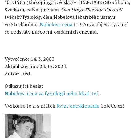
*6.7.1903 (Linköping, Švédsko) – †15.8.1982 (Stockholm,
Švédsko), celým jménem
Axel Hugo Theodor Theorell
,
švédský fyziolog, člen Nobelova lékařského ústavu
ve Stockholmu.
Nobelova cena
(1955) za objevy týkající
se podstaty působení oxidačních enzymů.
Vytvořeno: 14. 3. 2000
Aktualizováno: 24. 12. 2024
Autor: -red-
Odkazující hesla:
Nobelova cena za fyziologii nebo lékařství
.
Vyzkoušejte si s přáteli
Kvízy encyklopedie
CoJeCo.cz!