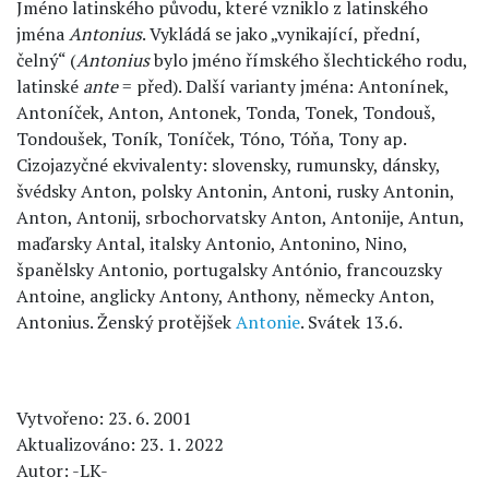
Jméno latinského původu, které vzniklo z latinského
jména
Antonius
. Vykládá se jako „vynikající, přední,
čelný“ (
Antonius
bylo jméno římského šlechtického rodu,
latinské
ante
= před). Další varianty jména: Antonínek,
Antoníček, Anton, Antonek, Tonda, Tonek, Tondouš,
Tondoušek, Toník, Toníček, Tóno, Tóňa, Tony ap.
Cizojazyčné ekvivalenty: slovensky, rumunsky, dánsky,
švédsky Anton, polsky Antonin, Antoni, rusky Antonin,
Anton, Antonij, srbochorvatsky Anton, Antonije, Antun,
maďarsky Antal, italsky Antonio, Antonino, Nino,
španělsky Antonio, portugalsky António, francouzsky
Antoine, anglicky Antony, Anthony, německy Anton,
Antonius. Ženský protějšek
Antonie
. Svátek 13.6.
Vytvořeno: 23. 6. 2001
Aktualizováno: 23. 1. 2022
Autor: -LK-