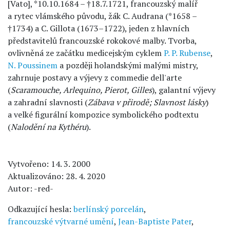
[Vato], *10.10.1684 – †18.7.1721, francouzský malíř
a rytec vlámského původu, žák C. Audrana (*1658 –
†1734) a C. Gillota (1673–1722), jeden z hlavních
představitelů francouzské rokokové malby. Tvorba,
ovlivněná ze začátku medicejským cyklem
P. P. Rubense
,
N. Poussinem
a později holandskými malými mistry,
zahrnuje postavy a výjevy z commedie dell'arte
(
Scaramouche, Arlequino, Pierot, Gilles
), galantní výjevy
a zahradní slavnosti (
Zábava v přirodě; Slavnost lásky
)
a velké figurální kompozice symbolického podtextu
(
Nalodění na Kythéru
).
Vytvořeno: 14. 3. 2000
Aktualizováno: 28. 4. 2020
Autor: -red-
Odkazující hesla:
berlínský porcelán
,
francouzské výtvarné umění
,
Jean-Baptiste Pater
,