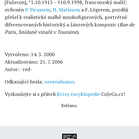
[Fužeron], *1.10.1913 – †10.9.1998, francouzský malíř;
ovlivněn
P. Picassem
,
H. Matissem
a F. Légerem, později
přešel k realistické malbě mnohofigurových, portrétně
diferencovaných historický a žánrových kompozic (
Rue de
Paris, Snídaně vinařů v Touraine
).
Vytvořeno: 14. 3. 2000
Aktualizováno: 25. 7. 2006
Autor: -red-
Odkazující hesla:
neorealismus
.
Vyzkoušejte si s přáteli
Kvízy encyklopedie
CoJeCo.cz!
Reklama: