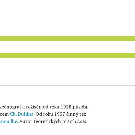
scénograf a režisér, od roku 1928 působil
upcem
Ch. Dullina
. Od roku 1937 činný též
 Anouilhe
. Autor teoretických prací (
Lois