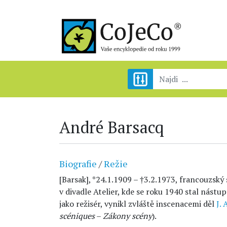
André Barsacq
Biografie
/
Režie
[Barsak], *24.1.1909 – †3.2.1973, francouzský 
v divadle Atelier, kde se roku 1940 stal nást
jako režisér, vynikl zvláště inscenacemi děl
J.
scéniques
–
Zákony scény
).