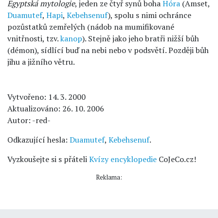
Egyptská mytologie
, jeden ze čtyř synů boha
Hóra
(Amset,
Duamutef
,
Hapi
,
Kebehsenuf
), spolu s nimi ochránce
pozůstatků zemřelých (nádob na mumifikované
vnitřnosti, tzv.
kanop
). Stejně jako jeho bratři nižší bůh
(démon), sídlící buď na nebi nebo v podsvětí. Později bůh
jihu a jižního větru.
Vytvořeno: 14. 3. 2000
Aktualizováno: 26. 10. 2006
Autor: -red-
Odkazující hesla:
Duamutef
,
Kebehsenuf
.
Vyzkoušejte si s přáteli
Kvízy encyklopedie
CoJeCo.cz!
Reklama: