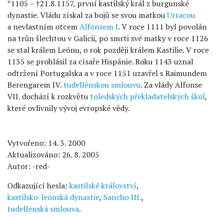
*1105 – †21.8.1157, první kastilský král z burgunské
dynastie. Vládu získal za bojů se svou matkou
Urracou
a nevlastním otcem
Alfonsem I
. V roce 1111 byl povolán
na trůn šlechtou v Galicii, po smrti své matky v roce 1126
se stal králem Leónu, o rok později králem Kastilie. V roce
1135 se prohlásil za císaře Hispánie. Roku 1143 uznal
odtržení Portugalska a v roce 1151 uzavřel s Raimundem
Berengarem IV.
tudellénskou smlouvu
. Za vlády Alfonse
VII. dochází k rozkvětu
toledských překladatelských škol
,
které ovlivnily vývoj evropské vědy.
Vytvořeno: 14. 3. 2000
Aktualizováno: 26. 8. 2005
Autor: -red-
Odkazující hesla:
kastilské království
,
kastilsko-leónská dynastie
,
Sancho III.
,
tudellénská smlouva
.