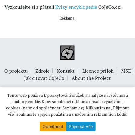
Vyzkoušejte si s přáteli
Kvízy encyklopedie
CoJeCo.cz!
Reklama:
O projektu
Zdroje
Kontakt
Licence příloh
MSE
Jak citovat CoJeCo
About the Project
Tento web používá k poskytování služeb a analýze návštěvnosti
soubory cookie. K personalizaci reklam a obsahu využíváme
cookies (např. od společnosti Seznam.cz). Kliknutím na „Přijmout
vše“ souhlasíte s jejich použitím a s načtením reklamních kódů.
© 1999-2026
OPTIMUS s.r.o.
Odmítnout
Přijmout vše