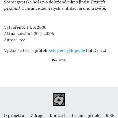
Staroegyptské božstvo doložené mimo jiné v
Textech
pyramid
. Ochránce zemřelých a hlídač na onom světě.
Vytvořeno: 14. 3. 2000
Aktualizováno: 20. 2. 2006
Autor: -red-
Vyzkoušejte si s přáteli
Kvízy encyklopedie
CoJeCo.cz!
Reklama:
O projektu
Zdroje
Kontakt
Licence příloh
MSE