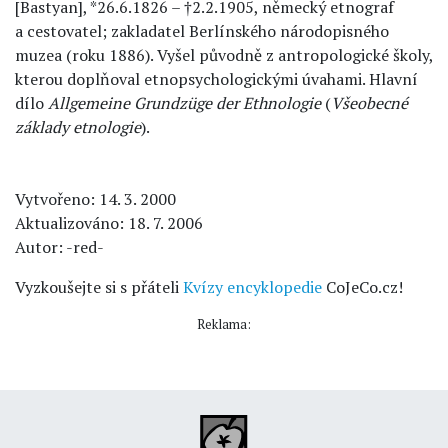
[Bastyan], *26.6.1826 – †2.2.1905, německý etnograf
a cestovatel; zakladatel Berlínského národopisného
muzea (roku 1886). Vyšel původně z antropologické školy,
kterou doplňoval etnopsychologickými úvahami. Hlavní
dílo
Allgemeine Grundzüge der Ethnologie
(
Všeobecné
základy etnologie
).
Vytvořeno: 14. 3. 2000
Aktualizováno: 18. 7. 2006
Autor: -red-
Vyzkoušejte si s přáteli
Kvízy encyklopedie
CoJeCo.cz!
Reklama: