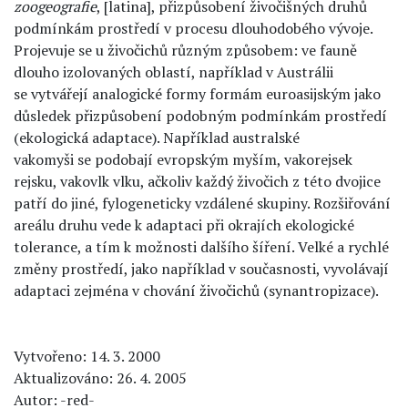
zoogeografie
, [latina], přizpůsobení živočišných druhů
podmínkám prostředí v procesu dlouhodobého vývoje.
Projevuje se u živočichů různým způsobem: ve fauně
dlouho izolovaných oblastí, například v Austrálii
se vytvářejí analogické formy formám euroasijským jako
důsledek přizpůsobení podobným podmínkám prostředí
(ekologická adaptace). Například australské
vakomyši se podobají evropským myším, vakorejsek
rejsku, vakovlk vlku, ačkoliv každý živočich z této dvojice
patří do jiné, fylogeneticky vzdálené skupiny. Rozšiřování
areálu druhu vede k adaptaci při okrajích ekologické
tolerance, a tím k možnosti dalšího šíření. Velké a rychlé
změny prostředí, jako například v současnosti, vyvolávají
adaptaci zejména v chování živočichů (synantropizace).
Vytvořeno: 14. 3. 2000
Aktualizováno: 26. 4. 2005
Autor: -red-