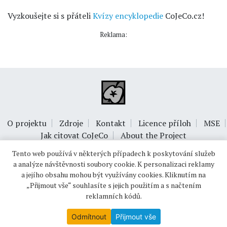
Vyzkoušejte si s přáteli
Kvízy encyklopedie
CoJeCo.cz!
Reklama:
O projektu
Zdroje
Kontakt
Licence příloh
MSE
Jak citovat CoJeCo
About the Project
Tento web používá v některých případech k poskytování služeb
a analýze návštěvnosti soubory cookie. K personalizaci reklamy
a jejího obsahu mohou být využívány cookies. Kliknutím na
„Přijmout vše“ souhlasíte s jejich použitím a s načtením
reklamních kódů.
© 1999-2026
OPTIMUS s.r.o.
Odmítnout
Přijmout vše