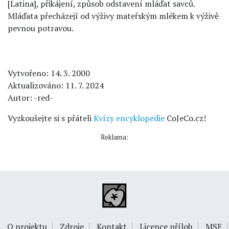
[Latina], přikájení, způsob odstavení mláďat savců.
Mláďata přecházejí od výživy mateřským mlékem k výživě
pevnou potravou.
Vytvořeno: 14. 3. 2000
Aktualizováno: 11. 7. 2024
Autor: -red-
Vyzkoušejte si s přáteli
Kvízy encyklopedie
CoJeCo.cz!
Reklama:
O projektu
Zdroje
Kontakt
Licence příloh
MSE