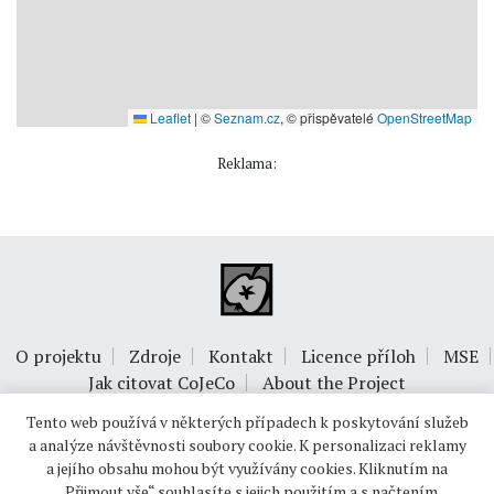
Leaflet
|
©
Seznam.cz
, © přispěvatelé
OpenStreetMap
Reklama:
O projektu
Zdroje
Kontakt
Licence příloh
MSE
Jak citovat CoJeCo
About the Project
Tento web používá v některých případech k poskytování služeb
a analýze návštěvnosti soubory cookie. K personalizaci reklamy
a jejího obsahu mohou být využívány cookies. Kliknutím na
„Přijmout vše“ souhlasíte s jejich použitím a s načtením