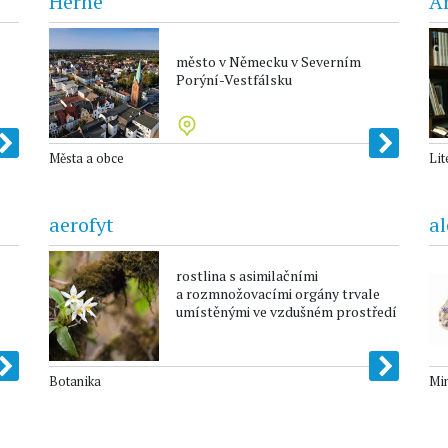
Herne
Ar
město v Německu v Severním
Porýní-Vestfálsku
Města a obce
Lit
aerofyt
al
rostlina s asimilačními
a rozmnožovacími orgány trvale
umístěnými ve vzdušném prostředí
Botanika
Mi