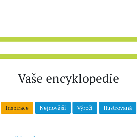
Vaše encyklopedie
Inspirace
Nejnovější
Výročí
Ilustrovaná