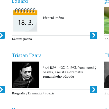
Eduard
pr
křestní jméno
Křestní jména
Zoo
Tristan Tzara
T
*4.4.1896 – †27.12.1963, francouzský
básník, esejista a dramatik
rumunského původu
Biografie / Dramatici / Poezie
Bio