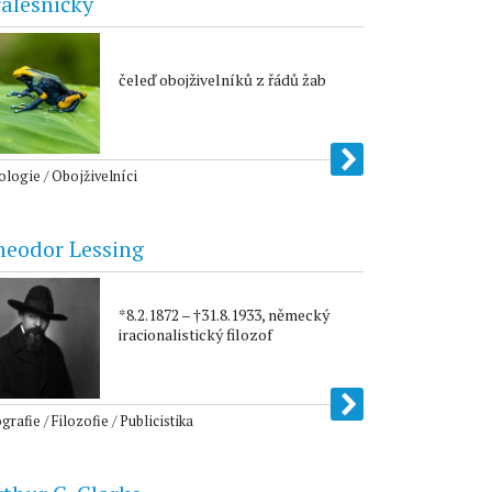
alesničky
čeleď obojživelníků z řádů žab
logie / Obojživelníci
heodor Lessing
*8.2.1872 – †31.8.1933, německý
iracionalistický filozof
grafie / Filozofie / Publicistika