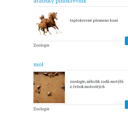
arabský plnokrevník
teplokrevné plemeno koní
Zoologie
mol
zoologie
, několik rodů motýlů
z čeledi molovitých
Zoologie