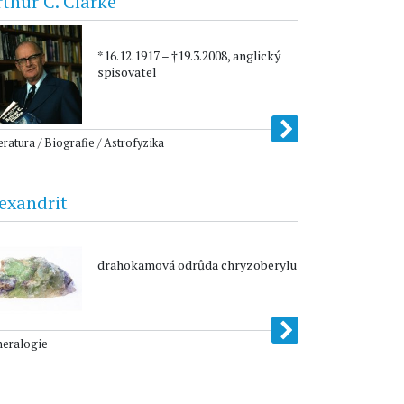
thur C. Clarke
*16.12.1917 – †19.3.2008, anglický
spisovatel
eratura / Biografie / Astrofyzika
exandrit
drahokamová odrůda chryzoberylu
neralogie